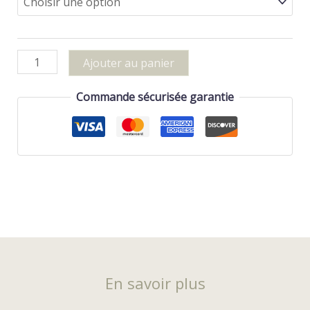
100,00 €
quantité
Ajouter au panier
de
Commande sécurisée garantie
Chèque
cadeau
En savoir plus